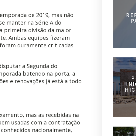
temporada de 2019, mas não
RE
P
 se manter na Série A do
a primeira divisão da maior
te. Ambas equipes fizeram
, foram duramente criticadas
disputar a Segunda do
temporada batendo na porta, a
P
s e renovações já está a todo
IN
HIG
xamento, mas as recebidas na
 bem usadas com a contratação
s conhecidos nacionalmente,