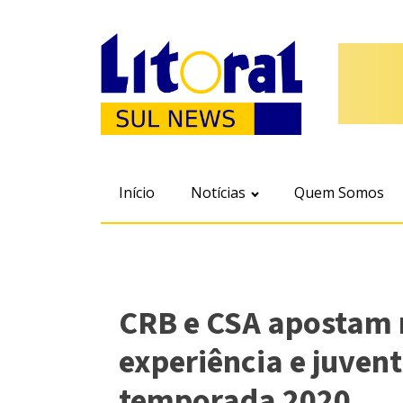
Início
Notícias
Quem Somos
CRB e CSA apostam 
experiência e juven
temporada 2020