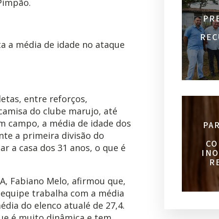
Pimpão.
PR
REC
a a média de idade no ataque
etas, entre reforços,
camisa do clube marujo, até
 campo, a média de idade dos
PA
nte a primeira divisão do
CO
ar a casa dos 31 anos, o que é
INO
R
A, Fabiano Melo, afirmou que,
a equipe trabalha com a média
édia do elenco atualé de 27,4.
que é muito dinâmica e tem