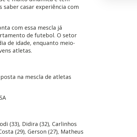
s saber casar experiência com
onta com essa mescla já
rtamento de futebol. O setor
ia de idade, enquanto meio-
ens atletas.
posta na mescla de atletas
SA
di (33), Didira (32), Carlinhos
n Costa (29), Gerson (27), Matheus