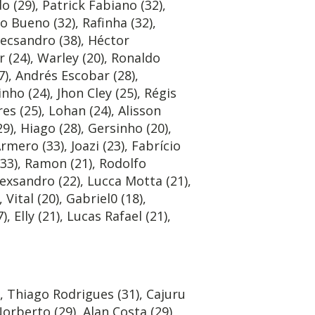
o (29), Patrick Fabiano (32),
do Bueno (32), Rafinha (32),
Alecsandro (38), Héctor
r (24), Warley (20), Ronaldo
27), Andrés Escobar (28),
nho (24), Jhon Cley (25), Régis
s (25), Lohan (24), Alisson
29), Hiago (28), Gersinho (20),
rmero (33), Joazi (23), Fabrício
(33), Ramon (21), Rodolfo
exsandro (22), Lucca Motta (21),
Vital (20), Gabriel0 (18),
 Elly (21), Lucas Rafael (21),
, Thiago Rodrigues (31), Cajuru
Norberto (29), Alan Costa (29),