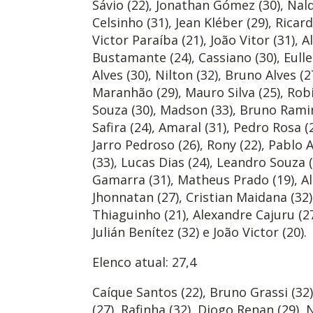
Sávio (22), Jonathan Gómez (30), Nald
Celsinho (31), Jean Kléber (29), Ricar
Victor Paraíba (21), João Vitor (31), 
Bustamante (24), Cassiano (30), Eulle
Alves (30), Nilton (32), Bruno Alves (
Maranhão (29), Mauro Silva (25), Robi
Souza (30), Madson (33), Bruno Ramire
Safira (24), Amaral (31), Pedro Rosa (
Jarro Pedroso (26), Rony (22), Pablo A
(33), Lucas Dias (24), Leandro Souza 
Gamarra (31), Matheus Prado (19), Al
Jhonnatan (27), Cristian Maidana (32), 
Thiaguinho (21), Alexandre Cajuru (27),
Julián Benítez (32) e João Victor (20).
Elenco atual: 27,4
Caíque Santos (22), Bruno Grassi (32)
(27), Rafinha (32), Diogo Renan (29), 