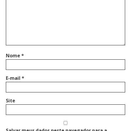
Nome
*
E-mail
*
Site
Salvar meus dados neste navegador para a