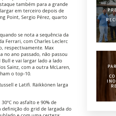
estaque também para a grande
PR
i largar em terceiro depois de
g Point, Sergio Pérez, quarto
REC
 quando se nota a sequência da
a Ferrari, com Charles Leclerc
to, respectivamente. Max
ia no ano passado, não passou
Bull e vai largar lado a lado
PA
los Sainz, com a outra McLaren,
cham o top-10.
CO
INO
ussell e Latifi. Räikkönen larga
R
30ºC no asfalto e 90% de
 definição do grid de largada do
nublado e com uma certeza: