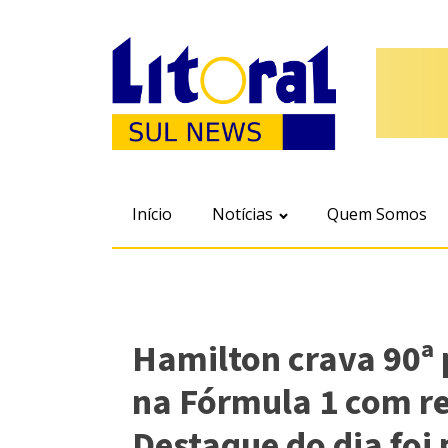
Início
Notícias
Quem Somos
Hamilton crava 90ª 
na Fórmula 1 com r
Destaque do dia foi 