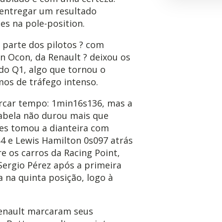
entregar um resultado
s na pole-position.
 parte dos pilotos ? com
n Ocon, da Renault ? deixou os
do Q1, algo que tornou o
os de tráfego intenso.
rcar tempo: 1min16s136, mas a
abela não durou mais que
es tomou a dianteira com
4 e Lewis Hamilton 0s097 atrás
e os carros da Racing Point,
Sergio Pérez após a primeira
a na quinta posição, logo à
enault marcaram seus