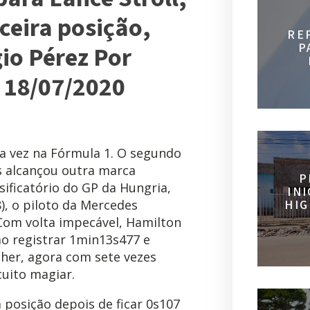
rceira posição,
RE
P
gio Pérez Por
 18/07/2020
ma vez na Fórmula 1. O segundo
 alcançou outra marca
P
sificatório do GP da Hungria,
IN
), o piloto da Mercedes
HIG
 Com volta impecável, Hamilton
o registrar 1min13s477 e
her, agora com sete vezes
cuito magiar.
a posição depois de ficar 0s107