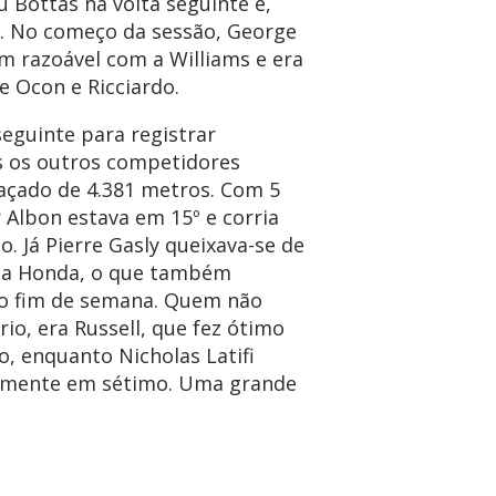
 Bottas na volta seguinte e,
1. No começo da sessão, George
m razoável com a Williams e era
e Ocon e Ricciardo.
seguinte para registrar
 os outros competidores
açado de 4.381 metros. Com 5
 Albon estava em 15º e corria
ão. Já Pierre Gasly queixava-se de
da Honda, o que também
 do fim de semana. Quem não
io, era Russell, que fez ótimo
o, enquanto Nicholas Latifi
amente em sétimo. Uma grande