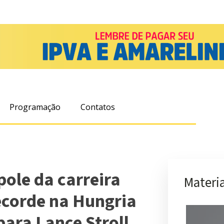
Programação
Contatos
pole da carreira
Materia
ecorde na Hungria
para Lance Stroll,