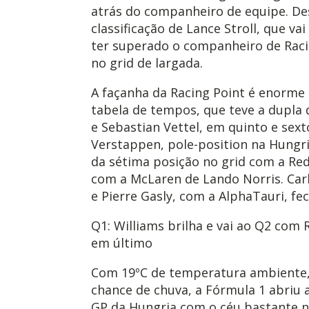
atrás do companheiro de equipe. D
classificação de Lance Stroll, que va
ter superado o companheiro de Racin
no grid de largada.
A façanha da Racing Point é enorme
tabela de tempos, que teve a dupla d
e Sebastian Vettel, em quinto e sex
Verstappen, pole-position na Hungr
da sétima posição no grid com a Red 
com a McLaren de Lando Norris. Car
e Pierre Gasly, com a AlphaTauri, fe
Q1: Williams brilha e vai ao Q2 com R
em último
Com 19ºC de temperatura ambiente, 
chance de chuva, a Fórmula 1 abriu a
GP da Hungria com o céu bastante 