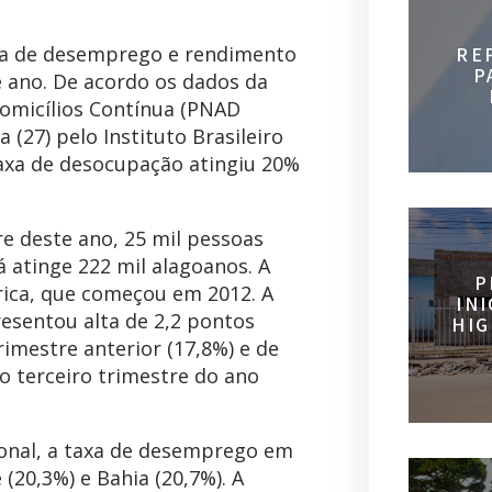
axa de desemprego e rendimento
RE
P
e ano. De acordo os dados da
omicílios Contínua (PNAD
a (27) pelo Instituto Brasileiro
 taxa de desocupação atingiu 20%
e deste ano, 25 mil pessoas
 atinge 222 mil alagoanos. A
P
órica, que começou em 2012. A
IN
resentou alta de 2,2 pontos
HIG
imestre anterior (17,8%) e de
o terceiro trimestre do ano
ional, a taxa de desemprego em
(20,3%) e Bahia (20,7%). A