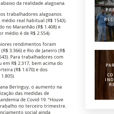
abaixo da realidade alagoana.
PR
 os trabalhadores alagoanos
REC
médio real habitual (R$ 1543).
ado no Maranhão (R$ 1.408) e
or médio é de R$ 2.554).
aiores rendimentos foram
 (R$ 3.366) e Rio de Janeiro (R$
.543). Para trabalhadores com
cou em R$ 2.317, bem acima do
PA
eira (R$ 1.670) e dos
CO
1.805).
INO
R
iana Beringuy, o aumento na
lização das medidas de
pandemia de Covid-19. "Houve
abalho no terceiro trimestre.
anciamento social ainda