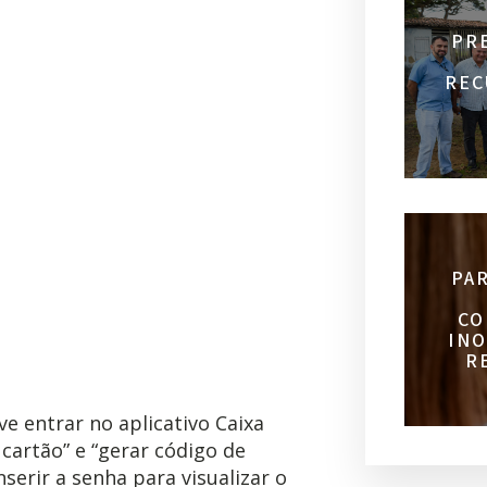
PR
REC
PA
CO
INO
R
ve entrar no aplicativo Caixa
cartão” e “gerar código de
serir a senha para visualizar o