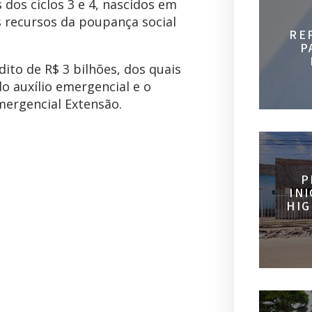
 dos ciclos 3 e 4, nascidos em
s recursos da poupança social
RE
P
ito de R$ 3 bilhões, dos quais
do auxílio emergencial e o
Emergencial Extensão.
P
IN
HIG