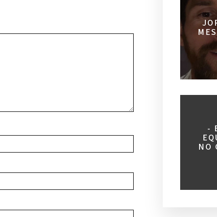
JO
MES
-
EQ
NO 