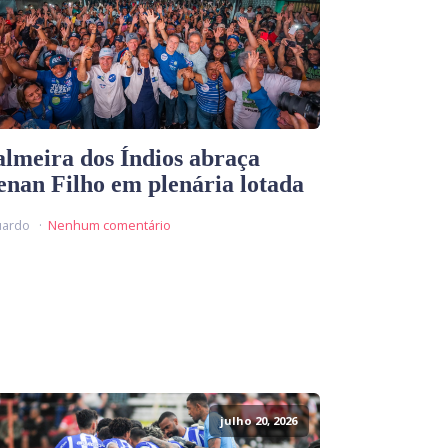
almeira dos Índios abraça
enan Filho em plenária lotada
uardo
Nenhum comentário
julho 20, 2026