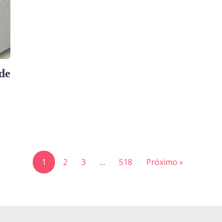
de
1
2
3
…
518
Próximo »