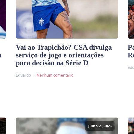
Vai ao Trapichão? CSA divulga
P
a
serviço de jogo e orientações
R
para decisão na Série D
Ed
Eduardo
Nenhum comentário
julho 25, 2026