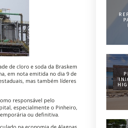
RE
P
dade de cloro e soda da Braskem
P
, em nota emitida no dia 9 de
IN
estaduais, mas também líderes
HIG
como responsável pelo
ital, especialmente o Pinheiro,
emporária ou definitiva.
lculado na economia de Alagoas