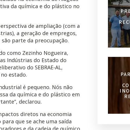
tiva da química e do plástico no
PR
REC
perspectiva de ampliação (com a
rias), a geração de empregos,
 são parte da preocupação.
cido como Zezinho Nogueira,
das Indústrias do Estado do
eliberativo do SEBRAE-AL,
PA
 no estado.
CO
ndustrial é pequeno. Nós não
INO
sa da química e do plástico em
R
tante”, declarou.
mpactos diretos na economia
 para que se ache uma saída
oradores e da cadeia de químico