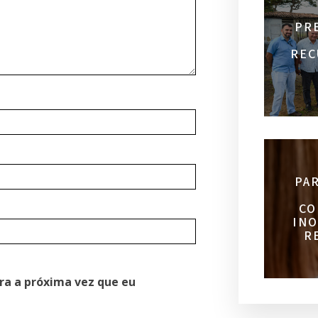
PR
REC
PA
CO
INO
R
ra a próxima vez que eu