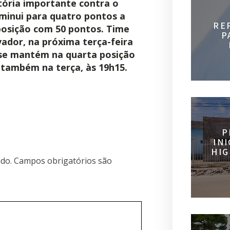
ória importante contra o
diminui para quatro pontos a
RE
 posição com 50 pontos. Time
P
vador, na próxima terça-feira
 se mantém na quarta posição
 também na terça, às 19h15.
P
IN
HIG
do.
Campos obrigatórios são