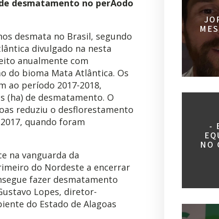
JO
MES
nos desmata no Brasil, segundo
lântica divulgado na nesta
 feito anualmente com
ão do bioma Mata Atlântica. Os
m ao período 2017-2018,
es (ha) de desmatamento. O
as reduziu o desflorestamento
-2017, quando foram
-
EQ
NO 
ce na vanguarda da
 primeiro do Nordeste a encerrar
onsegue fazer desmatamento
ustavo Lopes, diretor-
biente do Estado de Alagoas