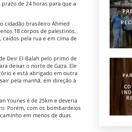
 prazo de 24 horas para que a
PR
REC
lo cidadão brasileiro Ahmed
 menos 18 corpos de palestinos,
, caídos pela rua e em cima de
e Deir El-Balah pelo primo de
ra deixar o norte de Gaza. Ele
tório e está abrigado em outra
PA
sair pela manhã, em direção à
CO
INO
R
han Younes é de 25km e deveria
rro. Porém, com os bombardeios
 o caminho em menos de duas