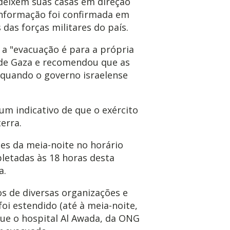
deixem suas casas em direção
 informação foi confirmada em
das forças militares do país.
 a "evacuação é para a própria
 de Gaza e recomendou que as
 quando o governo israelense
m indicativo de que o exército
erra.
es da meia-noite no horário
pletadas às 18 horas desta
a.
s de diversas organizações e
foi estendido (até à meia-noite,
que o hospital Al Awada, da ONG