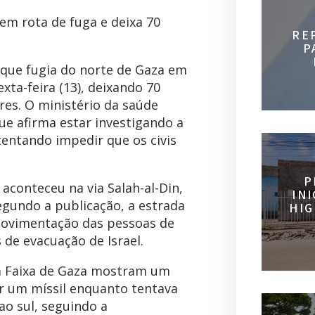
em rota de fuga e deixa 70
RE
P
 que fugia do norte de Gaza em
xta-feira (13), deixando 70
res. O ministério da saúde
que afirma estar investigando a
tentando impedir que os civis
P
conteceu na via Salah-al-Din,
IN
egundo a publicação, a estrada
HIG
movimentação das pessoas de
de evacuação de Israel.
na Faixa de Gaza mostram um
or um míssil enquanto tentava
ao sul, seguindo a