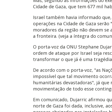
Mas, segundo as informações do exér
Cidade de Gaza, que tem 677 mil hab
Israel também havia informado que,
operações na Cidade de Gaza serão "s
moradores da região não devem se a
a fronteira. (veja a íntegra do comu
O porta-voz da ONU Stephane Dujarr
ordem de ataque por Israel seja resc
transformar o que já é uma tragédi
De acordo com o porta-voz, "as Naç
impossível que tal movimento ocor
humanitárias devastadoras", já que 
movimentação de todo esse conting
Em comunicado, Dujarric afirmou qu
norte de Gaza foi dada, inclusive, a
pessoas abrigadas nas instalações h