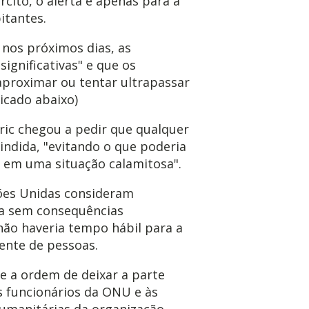
cito, o alerta é apenas para a
itantes.
 nos próximos dias, as
ignificativas" e que os
proximar ou tentar ultrapassar
nicado abaixo)
ic chegou a pedir que qualquer
indida, "evitando o que poderia
a em uma situação calamitosa".
ões Unidas consideram
ra sem consequências
não haveria tempo hábil para a
ente de pessoas.
e a ordem de deixar a parte
os funcionários da ONU e às
umanitárias da organização.