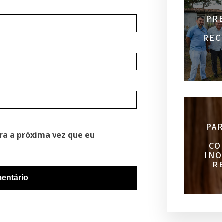
PR
REC
PA
ra a próxima vez que eu
CO
INO
R