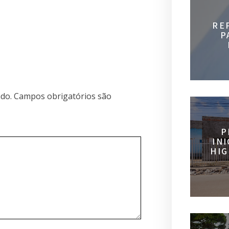
RE
P
do.
Campos obrigatórios são
P
IN
HIG