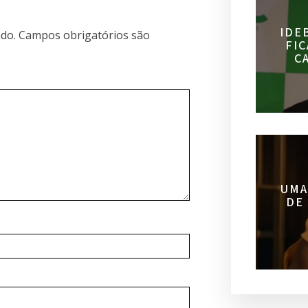
IDE
do.
Campos obrigatórios são
FI
C
UMA
DE 