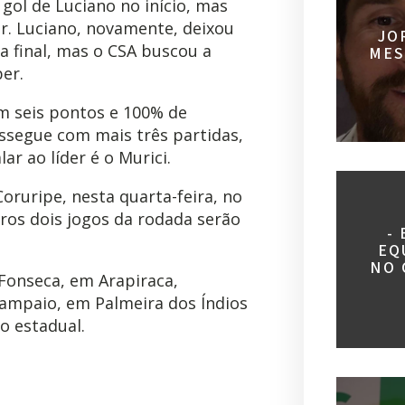
gol de Luciano no início, mas
r. Luciano, novamente, deixou
JO
a final, mas o CSA buscou a
MES
er.
om seis pontos e 100% de
ssegue com mais três partidas,
ar ao líder é o Murici.
Coruripe, nesta quarta-feira, no
ros dois jogos da rodada serão
-
EQ
NO 
Fonseca, em Arapiraca,
ampaio, em Palmeira dos Índios
o estadual.