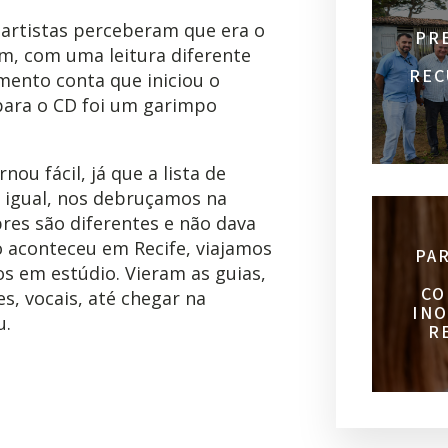
 artistas perceberam que era o
PR
, com uma leitura diferente
REC
imento conta que iniciou o
para o CD foi um garimpo
ou fácil, já que a lista de
e igual, nos debruçamos na
bres são diferentes e não dava
o aconteceu em Recife, viajamos
PA
os em estúdio. Vieram as guias,
CO
s, vocais, até chegar na
INO
u.
R