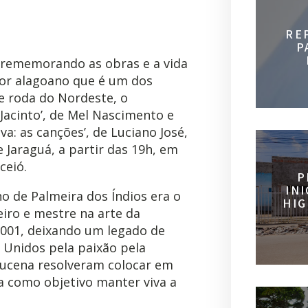
RE
P
 rememorando as obras e a vida
itor alagoano que é um dos
e roda do Nordeste, o
acinto’, de Mel Nascimento e
lva: as canções’, de Luciano José,
e Jaraguá, a partir das 19h, em
ceió.
P
IN
no de Palmeira dos Índios era o
HIG
eiro e mestre na arte da
2001, deixando um legado de
Unidos pela paixão pela
Lucena resolveram colocar em
ha como objetivo manter viva a