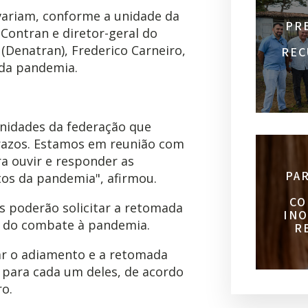
variam, conforme a unidade da
PR
Contran e diretor-geral do
Denatran), Frederico Carneiro,
REC
s da pandemia.
unidades da federação que
razos. Estamos em reunião com
a ouvir e responder as
PA
itos da pandemia", afirmou.
CO
s poderão solicitar a retomada
INO
 do combate à pandemia.
R
tar o adiamento e a retomada
para cada um deles, de acordo
ro.