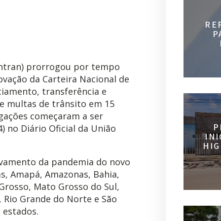
RE
P
ontran) prorrogou por tempo
ovação da Carteira Nacional de
ciamento, transferência e
 multas de trânsito em 15
ogações começaram a ser
P
) no Diário Oficial da União
IN
HIG
avamento da pandemia do novo
oas, Amapá, Amazonas, Bahia,
 Grosso, Mato Grosso do Sul,
, Rio Grande do Norte e São
 estados.