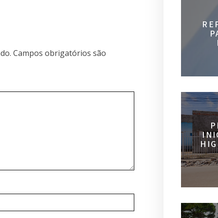
RE
P
do.
Campos obrigatórios são
P
IN
HIG