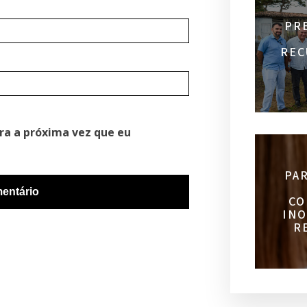
PR
REC
ra a próxima vez que eu
PA
CO
INO
R