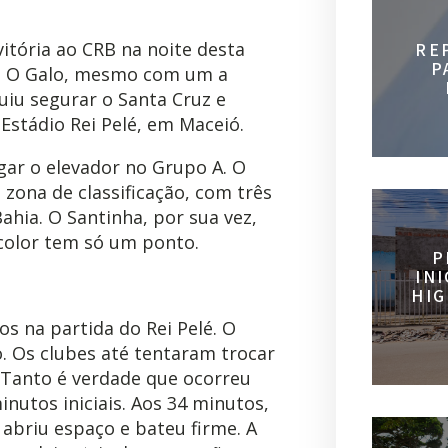
vitória ao CRB na noite desta
RE
P
e. O Galo, mesmo com um a
uiu segurar o Santa Cruz e
Estádio Rei Pelé, em Maceió.
gar o elevador no Grupo A. O
 zona de classificação, com três
ahia. O Santinha, por sua vez,
color tem só um ponto.
P
IN
HIG
s na partida do Rei Pelé. O
. Os clubes até tentaram trocar
 Tanto é verdade que ocorreu
utos iniciais. Aos 34 minutos,
 abriu espaço e bateu firme. A