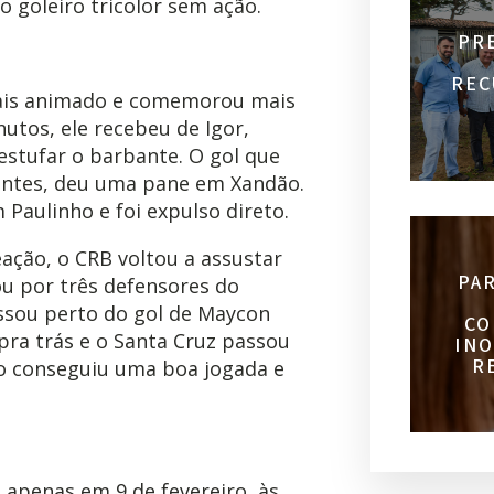
 goleiro tricolor sem ação.
PR
REC
ais animado e comemorou mais
utos, ele recebeu de Igor,
estufar o barbante. O gol que
antes, deu uma pane em Xandão.
 Paulinho e foi expulso direto.
eação, o CRB voltou a assustar
PA
u por três defensores do
assou perto do gol de Maycon
CO
pra trás e o Santa Cruz passou
INO
R
ão conseguiu uma boa jogada e
 apenas em 9 de fevereiro, às