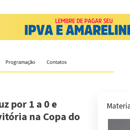
Programação
Contatos
z por 1 a 0 e
Materia
vitória na Copa do