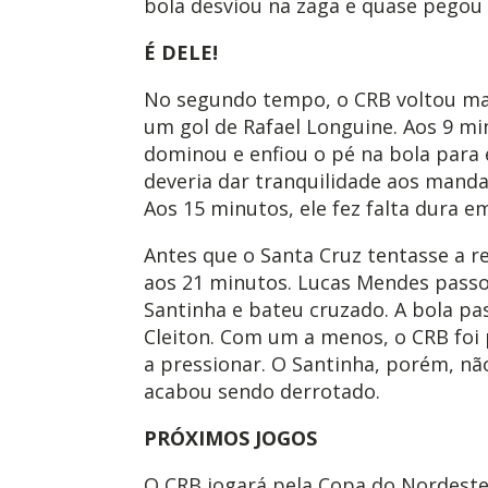
bola desviou na zaga e quase pegou o
É DELE!
No segundo tempo, o CRB voltou m
um gol de Rafael Longuine. Aos 9 min
dominou e enfiou o pé na bola para 
deveria dar tranquilidade aos mand
Aos 15 minutos, ele fez falta dura em
Antes que o Santa Cruz tentasse a r
aos 21 minutos. Lucas Mendes passo
Santinha e bateu cruzado. A bola p
Cleiton. Com um a menos, o CRB foi 
a pressionar. O Santinha, porém, n
acabou sendo derrotado.
PRÓXIMOS JOGOS
O CRB jogará pela Copa do Nordeste