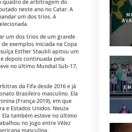
 o quadro de arbitragem do
sputado neste ano no Catar. A
M
omandar um dos trios. A
AV
elecionada.
erar um dos trios de um grande
 de exemplos iniciada na Copa
suíça Esther Staubli apitou um
 e depois continuada pela
teve no último Mundial Sub-17,
-
rbitras da Fifa desde 2016 e já
EM
nato Brasileiro masculino. Ela
inina (França-2019), em que
ra e Estados Unidos. Neuza
4. Ela também esteve no último
abalhou no jogo entre Vélez
mericana masculina.