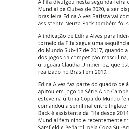
A Fifa divulgou nesta segunda-feira
Mundial de Clubes de 2020, a ser di
brasileira Edina Alves Batista vai c
assistente Neuza Back também foi s
A indicação de Edina Alves para lid
torneio da Fifa segue uma sequência
do Mundo Sub-17 de 2017, quando a 
dos jogos da competição masculina,
uruguaia Claudia Umpierrez, que es
realizado no Brasil em 2019.
Edina Alves faz parte do quadro de á
apitou em jogo da Série A do Campeo
esteve na última Copa do Mundo fem
comandou a semifinal entre Inglater
Back é assistente da Fifa desde 201
Mundial feminino e recentemente tr
Sarsfield e Peñarol, pela Copa Sul-A