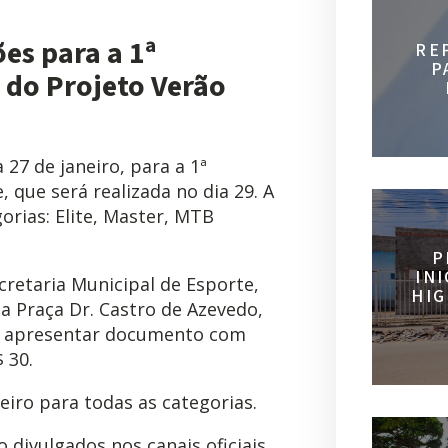
ões para a 1ª
RE
P
 do Projeto Verão
 27 de janeiro, para a 1ª
 que será realizada no dia 29. A
rias: Elite, Master, MTB
P
IN
cretaria Municipal de Esporte,
HIG
na Praça Dr. Castro de Azevedo,
rá apresentar documento com
 30.
iro para todas as categorias.
o divulgados nos canais oficiais