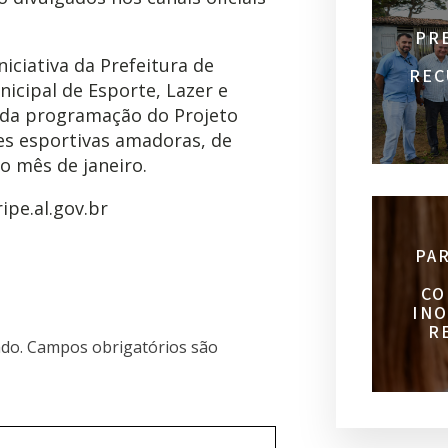
PR
iciativa da Prefeitura de
REC
icipal de Esporte, Lazer e
e da programação do Projeto
es esportivas amadoras, de
o mês de janeiro.
pe.al.gov.br
PA
CO
INO
R
do.
Campos obrigatórios são