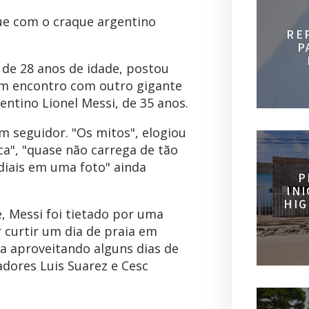
ique com o craque argentino
RE
P
, de 28 anos de idade, postou
 um encontro com outro gigante
entino Lionel Messi, de 35 anos.
um seguidor. "Os mitos", elogiou
ica", "quase não carrega de tão
diais em uma foto" ainda
P
IN
HIG
, Messi foi tietado por uma
 curtir um dia de praia em
a aproveitando alguns dias de
dores Luis Suarez e Cesc