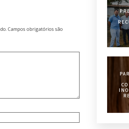
PR
REC
do.
Campos obrigatórios são
PA
CO
INO
R