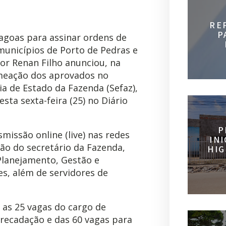
RE
P
lagoas para assinar ordens de
municípios de Porto de Pedras e
or Renan Filho anunciou, na
omeação dos aprovados no
ia de Estado da Fazenda (Sefaz),
sta sexta-feira (25) no Diário
P
missão online (live) nas redes
IN
ção do secretário da Fazenda,
HIG
Planejamento, Gestão e
es, além de servidores de
 as 25 vagas do cargo de
rrecadação e das 60 vagas para