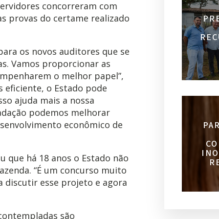
 servidores concorreram com
nas provas do certame realizado
PR
REC
 para os novos auditores que se
as. Vamos proporcionar as
empenharem o melhor papel”,
 eficiente, o Estado pode
sso ajuda mais a nossa
cadação podemos melhorar
desenvolvimento econômico de
PA
CO
INO
u que há 18 anos o Estado não
R
Fazenda. “É um concurso muito
discutir esse projeto e agora
s contempladas são