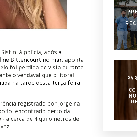
PR
REC
Sistini à polícia, após
a
line Bittencourt no mar
, aponta
elo foi perdida de vista durante
ante o vendaval que o litoral
PA
ada na tarde desta terça-feira
CO
INO
R
rência registrado por Jorge na
rpo foi encontrado perto da
 - a cerca de 4 quilômetros de
 vez.