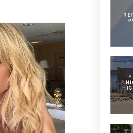
RE
P
P
IN
HIG