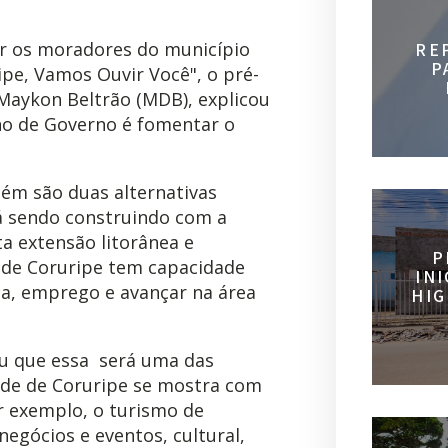
ir os moradores do município
RE
P
e, Vamos Ouvir Você", o pré-
 Maykon Beltrão (MDB), explicou
no de Governo é fomentar o
ém são duas alternativas
á sendo construindo com a
a extensão litorânea e
P
 de Coruripe tem capacidade
IN
da, emprego e avançar na área
HIG
u que essa será uma das
dade de Coruripe se mostra com
r exemplo, o turismo de
negócios e eventos, cultural,