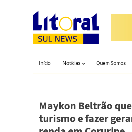
Início
Notícias
Quem Somos
Maykon Beltrão que
turismo e fazer ger
renda em Coruripe