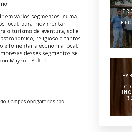
smo.
PR
ir em vários segmentos, numa
REC
s local, para movimentar
ra o turismo de aventura, sol e
 gastronômico, religioso e tantos
go e fomentar a economia local,
empresas desses segmentos se
izou Maykon Beltrão.
PA
CO
INO
R
do.
Campos obrigatórios são