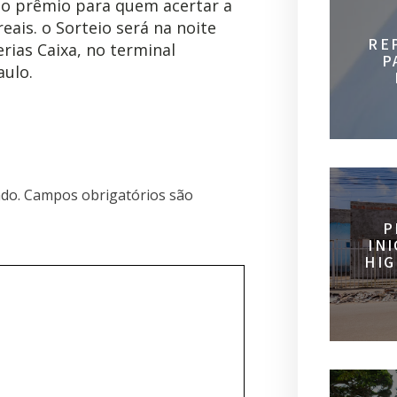
e o prêmio para quem acertar a
ais. o Sorteio será na noite
RE
rias Caixa, no terminal
P
aulo.
do.
Campos obrigatórios são
P
IN
HIG