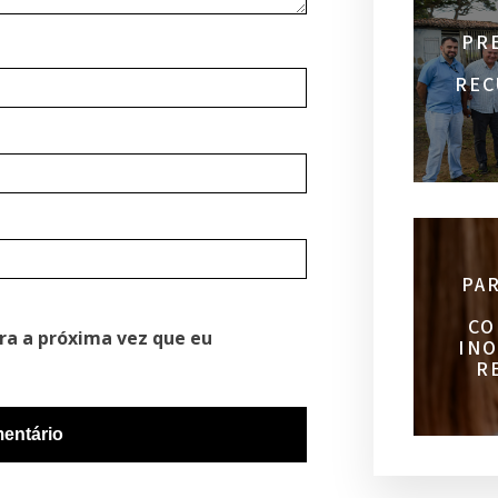
PR
REC
PA
CO
ra a próxima vez que eu
INO
R