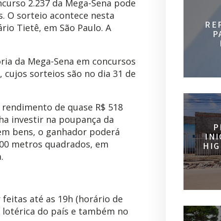
ncurso 2.237 da Mega-Sena pode
. O sorteio acontece nesta
RE
ário Tietê, em São Paulo. A
P
tória da Mega-Sena em concursos
, cujos sorteios são no dia 31 de
 rendimento de quase R$ 518
ha investir na poupança da
P
o em bens, o ganhador poderá
IN
500 metros quadrados, em
HIG
.
eitas até as 19h (horário de
r lotérica do país e também no