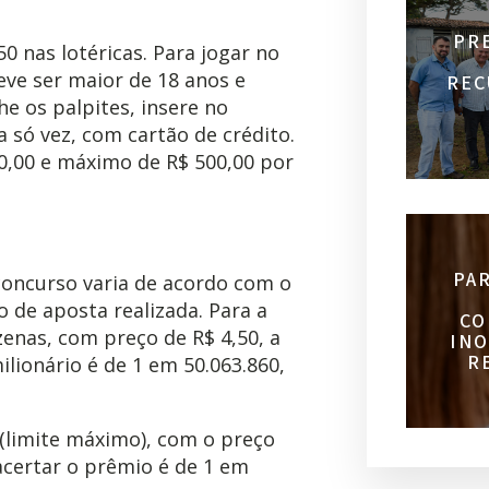
PR
0 nas lotéricas. Para jogar no
eve ser maior de 18 anos e
REC
he os palpites, insere no
 só vez, com cartão de crédito.
0,00 e máximo de R$ 500,00 por
PA
concurso varia de acordo com o
 de aposta realizada. Para a
CO
enas, com preço de R$ 4,50, a
INO
R
lionário é de 1 em 50.063.860,
(limite máximo), com o preço
acertar o prêmio é de 1 em