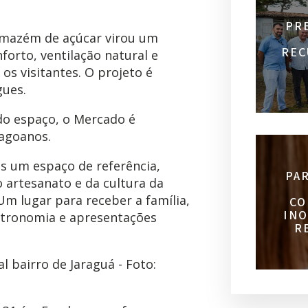
PR
rmazém de açúcar virou um
REC
orto, ventilação natural e
os visitantes. O projeto é
gues.
do espaço, o Mercado é
lagoanos.
s um espaço de referência,
PA
 artesanato e da cultura da
m lugar para receber a família,
CO
INO
stronomia e apresentações
R
al bairro de Jaraguá - Foto: