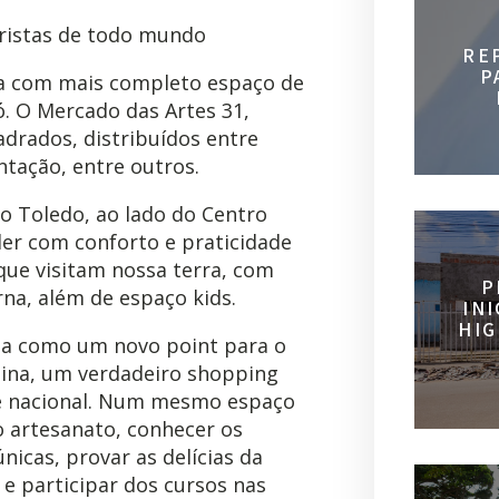
uristas de todo mundo
RE
P
nta com mais completo espaço de
ó. O Mercado das Artes 31,
adrados, distribuídos entre
ntação, entre outros.
ro Toledo, ao lado do Centro
der com conforto e praticidade
que visitam nossa terra, com
P
rna, além de espaço kids.
IN
HIG
ta como um novo point para o
ina, um verdadeiro shopping
al e nacional. Num mesmo espaço
o artesanato, conhecer os
icas, provar as delícias da
 e participar dos cursos nas