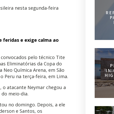
ileira nesta segunda-feira
RE
P
 feridas e exige calma ao
 convocados pelo técnico Tite
nas Eliminatórias da Copa do
P
 na Neo Química Arena, em São
IN
HIG
 o Peru na terça-feira, em Lima.
o, o atacante Neymar chegou a
 do meio-dia.
ntou no domingo. Depois, a ele
derson e Santos, os