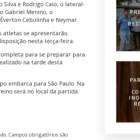
Silva e Rodrigo Caio, o lateral-
PR
to Gabriel Menino, o
 Éverton Cebolinha e Neymar.
REC
s atletas se apresentarão.
isposição nesta terça-feira.
completa para se preparar para
realizado na tarde desta
PA
upo embarca para São Paulo. Na
reino será no local da partida.
CO
INO
R
do.
Campos obrigatórios são