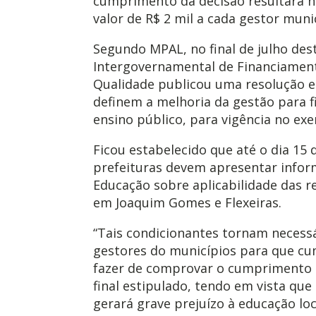
cumprimento da decisão resultará na
valor de R$ 2 mil a cada gestor munic
Segundo MPAL, no final de julho des
Intergovernamental de Financiament
Qualidade publicou uma resolução e
definem a melhoria da gestão para f
ensino público, para vigência no exer
Ficou estabelecido que até o dia 15
prefeituras devem apresentar infor
Educação sobre aplicabilidade das r
em Joaquim Gomes e Flexeiras.
“Tais condicionantes tornam necessá
gestores do municípios para que c
fazer de comprovar o cumprimento 
final estipulado, tendo em vista qu
gerará grave prejuízo à educação lo