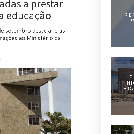
madas a prestar
da educação
RE
P
 de setembro deste ano as
mações ao Ministério da
2
P
IN
HIG