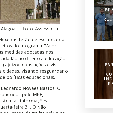
PR
REC
Alagoas. - Foto: Assessoria
lexeiras terão de esclarecer à
ceiros do programa "Valor
ras medidas adotadas nos
cidadão ao direito à educação.
PA
) ajuizou duas ações civis
s cidades, visando resguardar o
CO
de políticas educacionais.
INO
R
ça Leonardo Novaes Bastos. O
requeridos pelo MPE,
restem as informações
uarta-feira,31. O Não