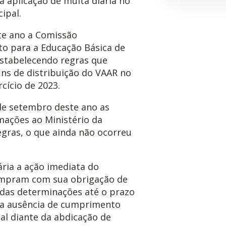
 aplicação de multa diária no
ipal.
te ano a Comissão
o para a Educação Básica de
stabelecendo regras que
ins de distribuição do VAAR no
cício de 2023.
 de setembro deste ano as
mações ao Ministério da
egras, o que ainda não ocorreu
ria a ação imediata do
umpram com sua obrigação de
das determinações até o prazo
e a ausência de cumprimento
cal diante da abdicação de