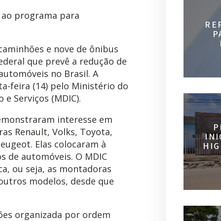
 ao programa para
RE
P
caminhões e nove de ônibus
deral que prevê a redução de
automóveis no Brasil. A
a-feira (14) pelo Ministério do
 e Serviços (MDIC).
demonstraram interesse em
P
as Renault, Volks, Toyota,
IN
Peugeot. Elas colocaram à
HIG
os de automóveis. O MDIC
ca, ou seja, as montadoras
outros modelos, desde que
sões organizada por ordem