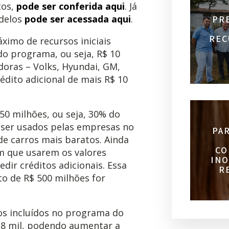
tos,
pode ser conferida aqui
. Já
odelos
pode ser acessada aqui
.
PR
REC
imo de recursos iniciais
o programa, ou seja, R$ 10
doras – Volks, Hyundai, GM,
édito adicional de mais R$ 10
50 milhões, ou seja, 30% do
 ser usados pelas empresas no
PA
e carros mais baratos. Ainda
CO
m que usarem os valores
INO
dir créditos adicionais. Essa
R
to de R$ 500 milhões for
ros incluídos no programa do
$ 8 mil, podendo aumentar a