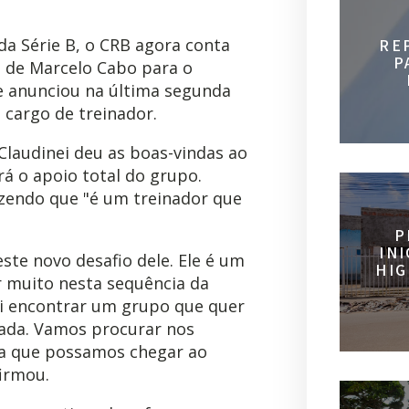
a Série B, o CRB agora conta
RE
P
 de Marcelo Cabo para o
 e anunciou na última segunda
 cargo de treinador.
Claudinei deu as boas-vindas ao
rá o apoio total do grupo.
zendo que "é um treinador que
P
IN
ste novo desafio dele. Ele é um
HIG
r muito nesta sequência da
ai encontrar um grupo que quer
ada. Vamos procurar nos
ra que possamos chegar ao
irmou.