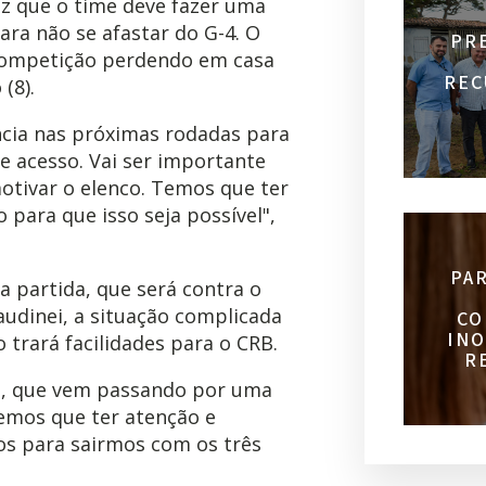
iz que o time deve fazer uma
ra não se afastar do G-4. O
PR
competição perdendo em casa
REC
(8).
ncia nas próximas rodadas para
 acesso. Vai ser importante
motivar o elenco. Temos que ter
 para que isso seja possível",
PA
a partida, que será contra o
laudinei, a situação complicada
CO
INO
 trará facilidades para o CRB.
R
il, que vem passando por uma
emos que ter atenção e
os para sairmos com os três