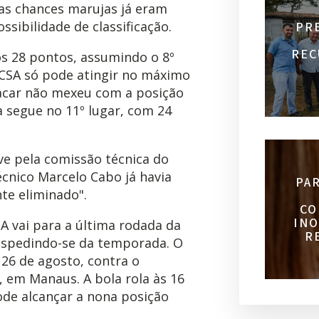
 as chances marujas já eram
ssibilidade de classificação.
PR
REC
os 28 pontos, assumindo o 8º
 CSA só pode atingir no máximo
placar não mexeu com a posição
a segue no 11º lugar, com 24
ive pela comissão técnica do
écnico Marcelo Cabo já havia
PA
te eliminado".
CO
INO
A vai para a última rodada da
R
espedindo-se da temporada. O
 26 de agosto, contra o
 em Manaus. A bola rola às 16
ode alcançar a nona posição