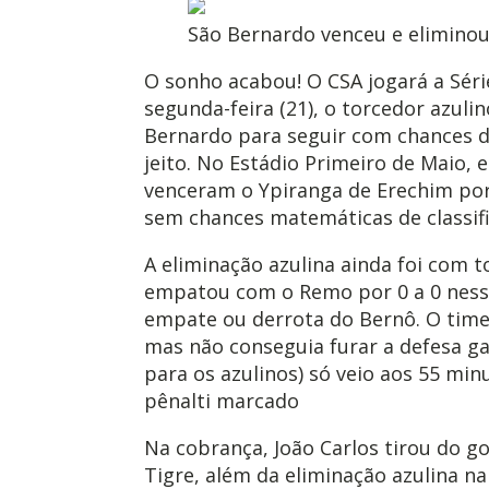
São Bernardo venceu e eliminou
O sonho acabou! O CSA jogará a Séri
segunda-feira (21), o torcedor azuli
Bernardo para seguir com chances de
jeito. No Estádio Primeiro de Maio, 
venceram o Ypiranga de Erechim por 
sem chances matemáticas de classifi
A eliminação azulina ainda foi com t
empatou com o Remo por 0 a 0 nesse
empate ou derrota do Bernô. O time
mas não conseguia furar a defesa ga
para os azulinos) só veio aos 55 m
pênalti marcado
Na cobrança, João Carlos tirou do go
Tigre, além da eliminação azulina n