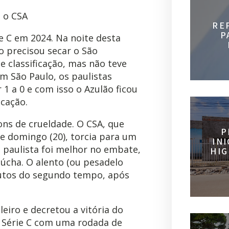
 o CSA
RE
P
e C em 2024. Na noite desta
no precisou secar o São
 classificação, mas não teve
em São Paulo, os paulistas
1 a 0 e com isso o Azulão ficou
cação.
ons de crueldade. O CSA, que
P
 domingo (20), torcia para um
IN
 paulista foi melhor no embate,
HIG
úcha. O alento (ou pesadelo
inutos do segundo tempo, após
leiro e decretou a vitória do
a Série C com uma rodada de