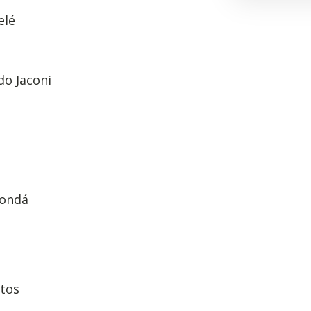
elé
do Jaconi
Condá
itos