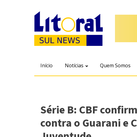
Início
Notícias
Quem Somos
Série B: CBF confir
contra o Guarani e 
Juventude