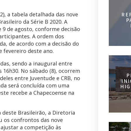
22), a tabela detalhada das nove
RE
P
sileiro da Série B 2020. A
 e 9 de agosto, conforme decisão
articipantes. A ordem dos
da, de acordo com a decisão do
 fevereiro deste ano.
idas, sendo a inaugural entre
às 16h30. No sábado (8), ocorrem
P
 deles entre Juventude e CRB, no
IN
dada será concluída com uma
HIG
este recebe a Chapecoense na
deste Brasileirão, a Diretoria
 os confrontos das nove
a ajustar a competição às