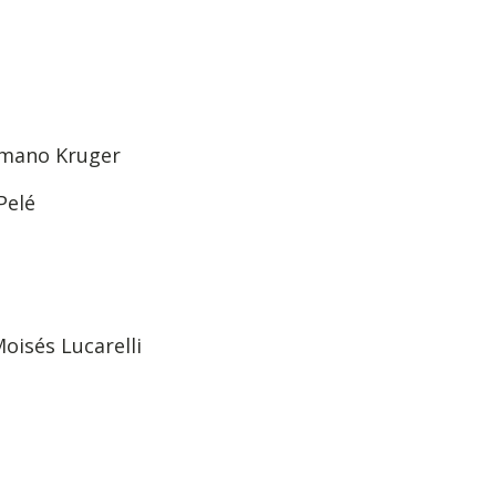
ermano Kruger
Pelé
oisés Lucarelli