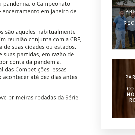
la pandemia, o Campeonato
de encerramento em janeiro de
PR
REC
dos são aqueles habitualmente
 Em reunião conjunta com a CBF,
a de suas cidades ou estados,
e suas partidas, em razão de
s por conta da pandemia.
l das Competições, essas
 acontecer até dez dias antes
PA
CO
INO
ove primeiras rodadas da Série
R