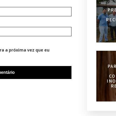
PR
REC
ra a próxima vez que eu
PA
CO
INO
R