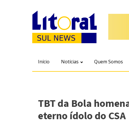
Início
Notícias
Quem Somos
TBT da Bola homenag
eterno ídolo do CSA