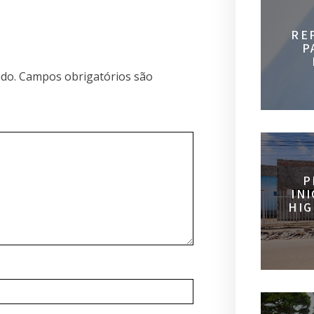
RE
P
do.
Campos obrigatórios são
P
IN
HIG