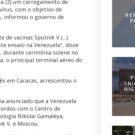
ra (2) um carregamento de
vírus, com o objetivo de
RE
os, informou o governo de
P
de vacinas Sputnik V (...).
te ensaio na Venezuela", disse
o, durante cerimônia solene no
a, o principal terminal aéreo do
P
mês em Caracas, acrescentou o
IN
HIG
ia anunciado que a Venezuela
acordos com o Centro de
ologia Nikolai Gamaleya,
ik V, e Moscou.