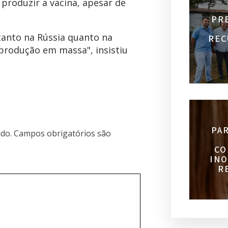
produzir a vacina, apesar de
PR
 tanto na Rússia quanto na
REC
produção em massa", insistiu
PA
do.
Campos obrigatórios são
CO
INO
R