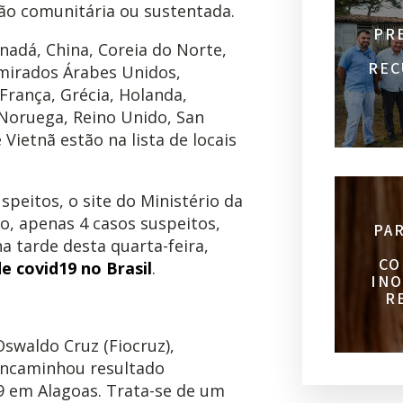
ão comunitária ou sustentada.
PR
nadá, China, Coreia do Norte,
REC
Emirados Árabes Unidos,
França, Grécia, Holanda,
a, Noruega, Reino Unido, San
 Vietnã estão na lista de locais
peitos, o site do Ministério da
o, apenas 4 casos suspeitos,
PA
a tarde desta quarta-feira,
CO
e covid19 no Brasil
.
INO
R
swaldo Cruz (Fiocruz),
 encaminhou resultado
19 em Alagoas. Trata-se de um