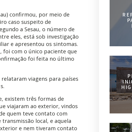
sau) confirmou, por meio de
RE
P
eiro caso suspeito de
 Segundo a Sesau, o número de
ntre eles, está sob investigação
liar e apresentou os sintomas.
 foi com o único paciente que
onfirmação foi feita no último
P
 relataram viagens para países
IN
s.
HIG
e, existem três formas de
e viajaram ao exterior, vindos
a de quem teve contato com
 transmissão local, e aquela
exterior e nem tiveram contato