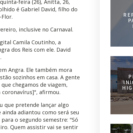
uinta-feira (26), Anitta, 26,
hido é Gabriel David, filho do
RE
Flor.
P
reiro, inclusive no Carnaval.
gital Camila Coutinho, a
ngra dos Reis com ele. David
.
 em Angra. Ele também mora
P
estão sozinhos em casa. A gente
IN
im que chegamos de viagem,
HIG
 coronavírus]", afirmou.
u que pretende lançar algo
e ainda adiantou como será seu
o para o segundo semestre: "Só
ro. Quem assistir vai se sentir