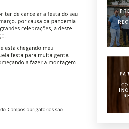
PR
or ter de cancelar a festa do seu
e março, por causa da pandemia
REC
grandes celebrações, a deste
ço.
que está chegando meu
uela festa para muita gente.
a começando a fazer a montagem
PA
CO
INO
R
do.
Campos obrigatórios são