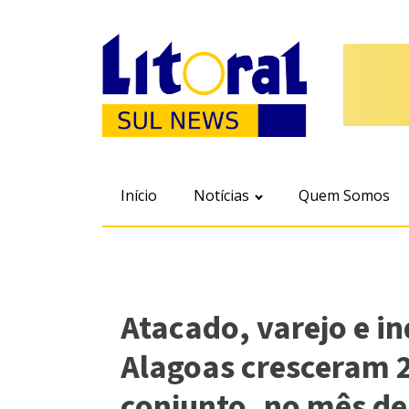
Início
Notícias
Quem Somos
Atacado, varejo e in
Alagoas cresceram
conjunto, no mês d