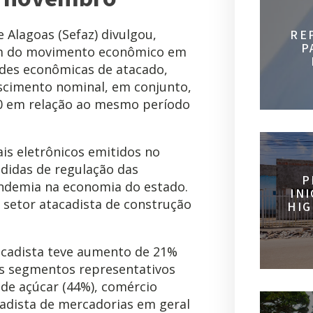
 Alagoas (Sefaz) divulgou,
RE
P
etim do movimento econômico em
ades econômicas de atacado,
escimento nominal, em conjunto,
0 em relação ao mesmo período
ais eletrônicos emitidos no
edidas de regulação das
P
ndemia na economia do estado.
IN
 setor atacadista de construção
HIG
acadista teve aumento de 21%
os segmentos representativos
a de açúcar (44%), comércio
cadista de mercadorias em geral