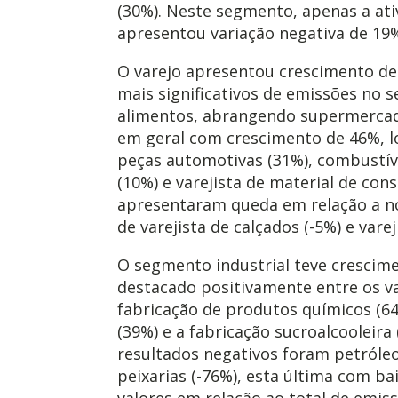
(30%). Neste segmento, apenas a ati
apresentou variação negativa de 19
O varejo apresentou crescimento de
mais significativos de emissões no s
alimentos, abrangendo supermercad
em geral com crescimento de 46%, l
peças automotivas (31%), combustíve
(10%) e varejista de material de con
apresentaram queda em relação a n
de varejista de calçados (-5%) e varej
O segmento industrial teve crescime
destacado positivamente entre os val
fabricação de produtos químicos (64%)
(39%) e a fabricação sucroalcooleira
resultados negativos foram petróleo 
peixarias (-76%), esta última com b
valores em relação ao total de emis