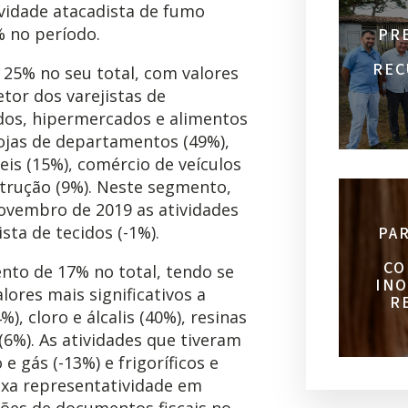
vidade atacadista de fumo
% no período.
PR
REC
 25% no seu total, com valores
etor dos varejistas de
os, hipermercados e alimentos
ojas de departamentos (49%),
is (15%), comércio de veículos
strução (9%). Neste segmento,
ovembro de 2019 as atividades
ista de tecidos (-1%).
PA
CO
nto de 17% no total, tendo se
INO
ores mais significativos a
R
, cloro e álcalis (40%), resinas
 (6%). As atividades que tiveram
e gás (-13%) e frigoríficos e
aixa representatividade em
sões de documentos fiscais no