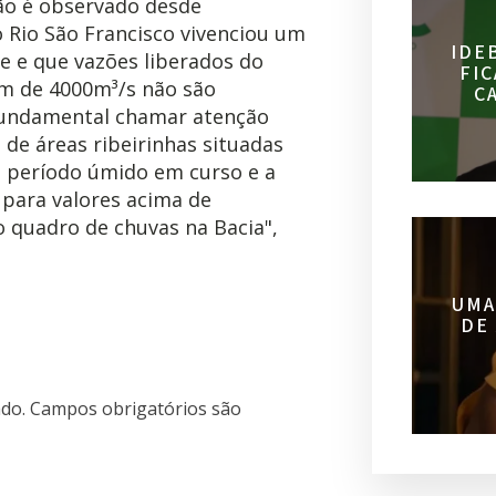
ão é observado desde
o Rio São Francisco vivenciou um
IDE
de e que vazões liberados do
FI
m de 4000m³/s não são
C
 fundamental chamar atenção
de áreas ribeirinhas situadas
a o período úmido em curso e a
 para valores acima de
 quadro de chuvas na Bacia",
UMA
DE 
do.
Campos obrigatórios são