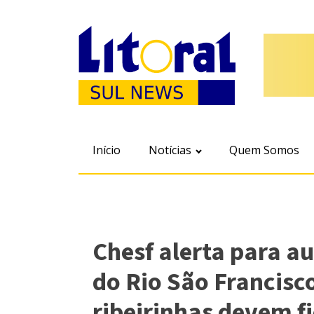
Início
Notícias
Quem Somos
Chesf alerta para 
do Rio São Francis
ribeirinhas devem f