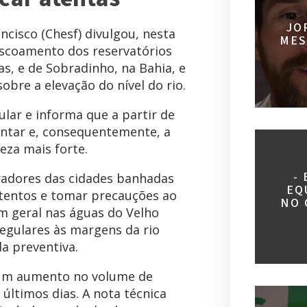
JO
ncisco (Chesf) divulgou, nesta
MES
escoamento dos reservatórios
as, e de Sobradinho, na Bahia, e
obre a elevação do nível do rio.
ular e informa que a partir de
entar e, consequentemente, a
eza mais forte.
-
adores das cidades banhadas
EQ
atentos e tomar precauções ao
NO 
em geral nas águas do Velho
regulares às margens da rio
 preventiva.
 um aumento no volume de
últimos dias. A nota técnica