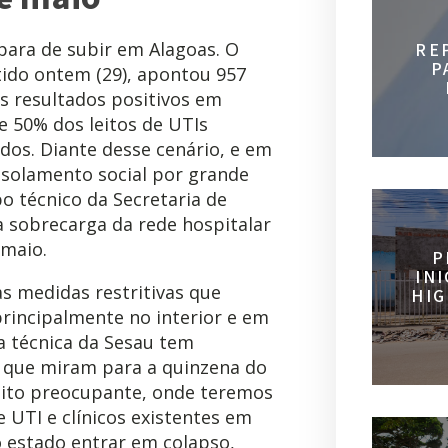
para de subir em Alagoas. O
RE
P
tido ontem (29), apontou 957
s resultados positivos em
se 50% dos leitos de UTIs
dos. Diante desse cenário, e em
isolamento social por grande
o técnico da Secretaria de
a sobrecarga da rede hospitalar
 maio.
P
IN
s medidas restritivas que
HIG
rincipalmente no interior e em
ea técnica da Sesau tem
s que miram para a quinzena do
ito preocupante, onde teremos
 UTI e clínicos existentes em
o estado entrar em colapso,