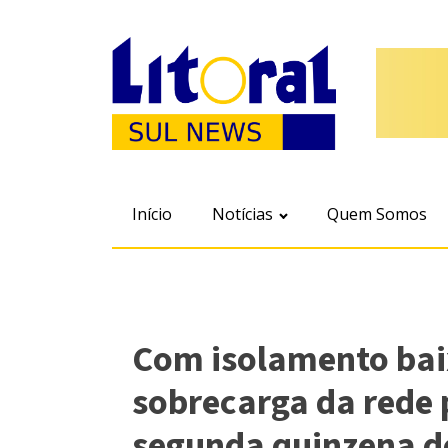
Início
Notícias
Quem Somos
Com isolamento baix
sobrecarga da rede 
segunda quinzena d