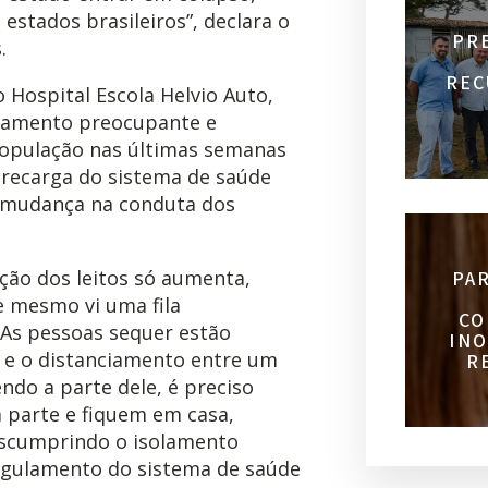
stados brasileiros”, declara o
PR
.
REC
o Hospital Escola Helvio Auto,
tamento preocupante e
população nas últimas semanas
brecarga do sistema de saúde
a mudança na conduta dos
ção dos leitos só aumenta,
PA
 mesmo vi uma fila
CO
 As pessoas sequer estão
INO
] e o distanciamento entre um
R
endo a parte dele, é preciso
 parte e fiquem em casa,
escumprindo o isolamento
angulamento do sistema de saúde