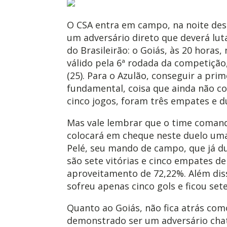
O CSA entra em campo, na noite dest
um adversário direto que deverá lut
do Brasileirão: o Goiás, às 20 horas, 
válido pela 6ª rodada da competição
(25). Para o Azulão, conseguir a prime
fundamental, coisa que ainda não c
cinco jogos, foram três empates e d
Mas vale lembrar que o time coman
colocará em cheque neste duelo uma 
Pelé, seu mando de campo, que já d
são sete vitórias e cinco empates 
aproveitamento de 72,22%. Além diss
sofreu apenas cinco gols e ficou set
Quanto ao Goiás, não fica atrás como
demonstrado ser um adversário chat