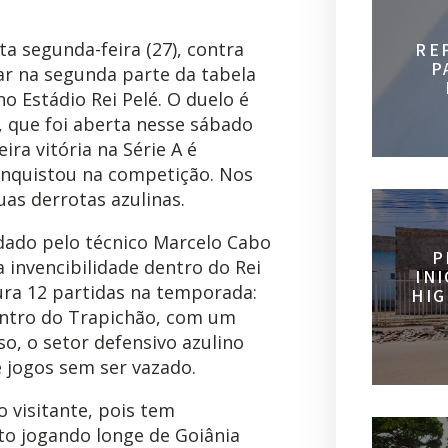
a segunda-feira (27), contra
RE
P
ar na segunda parte da tabela
no Estádio Rei Pelé. O duelo é
, que foi aberta nesse sábado
ira vitória na Série A é
onquistou na competição. Nos
uas derrotas azulinas.
dado pelo técnico Marcelo Cabo
P
invencibilidade dentro do Rei
IN
ura 12 partidas na temporada:
HIG
dentro do Trapichão, com um
o, o setor defensivo azulino
e jogos sem ser vazado.
 visitante, pois tem
o jogando longe de Goiânia