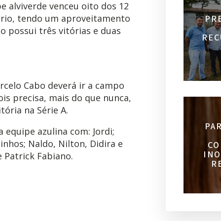
e alviverde venceu oito dos 12
ário, tendo um aproveitamento
PR
o possui três vitórias e duas
REC
arcelo Cabo deverá ir a campo
is precisa, mais do que nunca,
tória na Série A.
PA
 equipe azulina com: Jordi;
inhos; Naldo, Nilton, Didira e
CO
INO
 Patrick Fabiano.
R