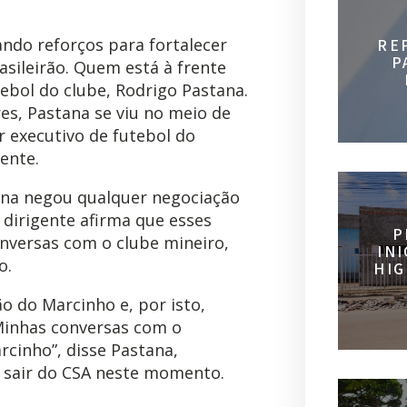
ndo reforços para fortalecer
RE
P
asileirão. Quem está à frente
tebol do clube, Rodrigo Pastana.
s, Pastana se viu no meio de
 executivo de futebol do
gente.
na negou qualquer negociação
O dirigente afirma que esses
P
nversas com o clube mineiro,
IN
o.
HIG
o do Marcinho e, por isto,
Minhas conversas com o
rcinho”, disse Pastana,
e sair do CSA neste momento.