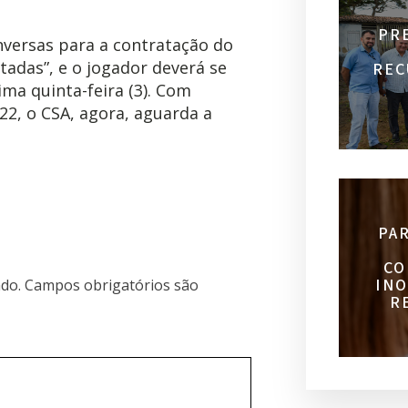
PR
nversas para a contratação do
tadas”, e o jogador deverá se
REC
ma quinta-feira (3). Com
22, o CSA, agora, aguarda a
PA
CO
INO
do.
Campos obrigatórios são
R