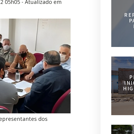
2 05h05 - Atualizado em
RE
P
P
IN
HIG
representantes dos