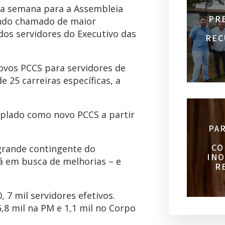
ta semana para a Assembleia
PR
endo chamado de maior
dos servidores do Executivo das
REC
ovos PCCS para servidores de
e 25 carreiras específicas, a
mplado como novo PCCS a partir
PA
CO
grande contingente do
INO
 em busca de melhorias – e
R
 7 mil servidores efetivos.
6,8 mil na PM e 1,1 mil no Corpo