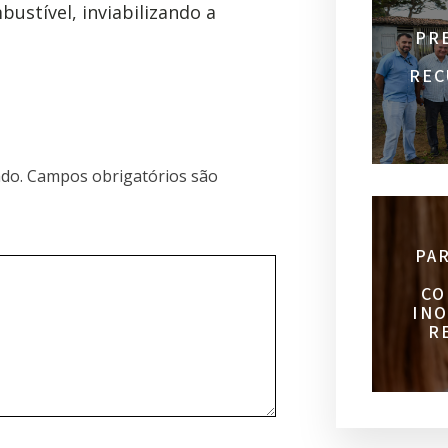
bustível, inviabilizando a
PR
REC
do.
Campos obrigatórios são
PA
CO
INO
R