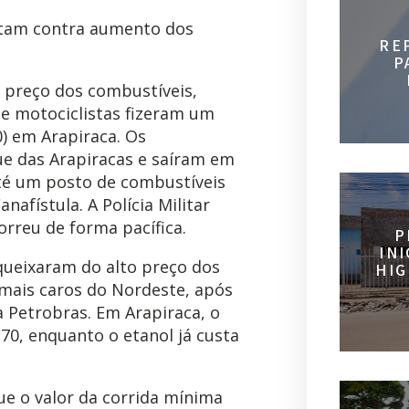
stam contra aumento dos
RE
P
 preço dos combustíveis,
 e motociclistas fizeram um
) em Arapiraca. Os
e das Arapiracas e saíram em
até um posto de combustíveis
afístula. A Polícia Militar
rreu de forma pacífica.
P
IN
queixaram do alto preço dos
HIG
 mais caros do Nordeste, após
a Petrobras. Em Arapiraca, o
,70, enquanto o etanol já custa
ue o valor da corrida mínima