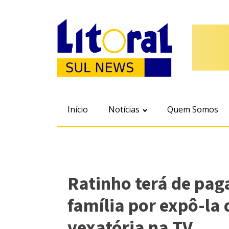
Início
Notícias
Quem Somos
Ratinho terá de paga
família por expô-la
vexatória na TV