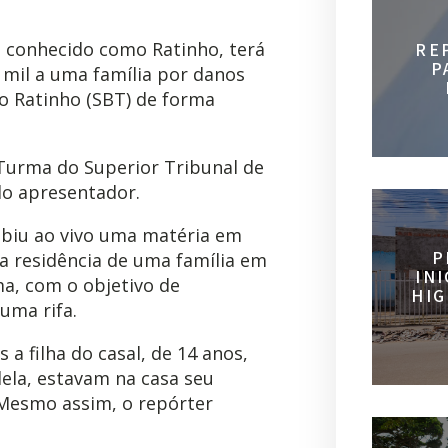
 conhecido como Ratinho, terá
RE
P
 mil a uma família por danos
o Ratinho (SBT) de forma
 Turma do Superior Tribunal de
do apresentador.
ibiu ao vivo uma matéria em
P
a residência de uma família em
IN
a, com o objetivo de
HIG
uma rifa.
a filha do casal, de 14 anos,
dela, estavam na casa seu
Mesmo assim, o repórter