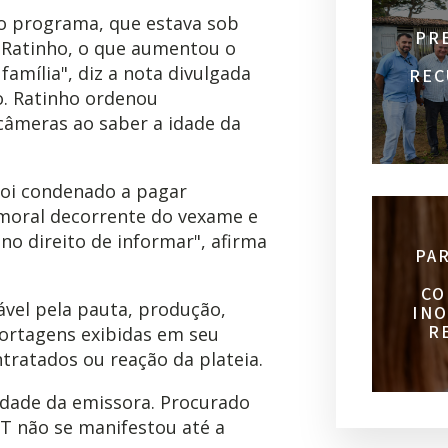
do programa, que estava sob
PR
 Ratinho, o que aumentou o
amília", diz a nota divulgada
REC
o. Ratinho ordenou
âmeras ao saber a idade da
foi condenado a pagar
 moral decorrente do vexame e
o direito de informar", afirma
PA
CO
ável pela pauta, produção,
INO
R
portagens exibidas em seu
tratados ou reação da plateia.
idade da emissora. Procurado
T não se manifestou até a